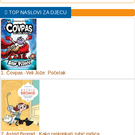
TOP NASLOVI ZA DJECU
1. Čovpas -Veli Jože: Početak
2. Astrid Bromid : Kako raskrinkati zubić mišića