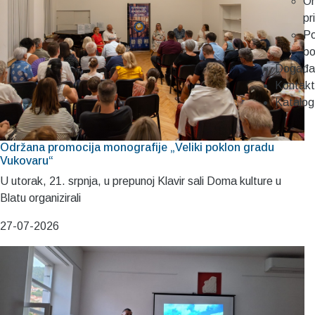
On
pr
Po
b
Događa
Kontakt
Katalog
Održana promocija monografije „Veliki poklon gradu
Vukovaru“
U utorak, 21. srpnja, u prepunoj Klavir sali Doma kulture u
Blatu organizirali
27-07-2026