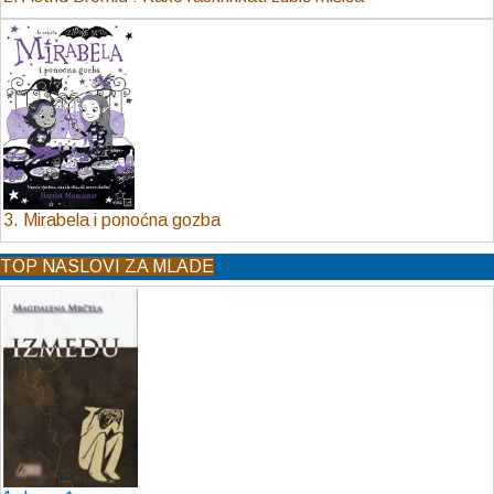
3. Mirabela i ponoćna gozba
TOP NASLOVI ZA MLADE