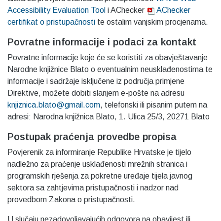
Accessibility Evaluation Tool
i AChecker
AChecker
certifikat o pristupačnosti
te ostalim vanjskim procjenama.
Povratne informacije i podaci za kontakt
Povratne informacije koje će se koristiti za obavještavanje
Narodne knjižnice Blato o eventualnim neusklađenostima te
informacije i sadržaje isključene iz područja primjene
Direktive, možete dobiti slanjem e-pošte na adresu
knjiznica.blato@gmail.com
, telefonski ili pisanim putem na
adresi: Narodna knjižnica Blato, 1. Ulica 25/3, 20271 Blato
Postupak praćenja provedbe propisa
Povjerenik za informiranje Republike Hrvatske je tijelo
nadležno za praćenje usklađenosti mrežnih stranica i
programskih rješenja za pokretne uređaje tijela javnog
sektora sa zahtjevima pristupačnosti i nadzor nad
provedbom Zakona o pristupačnosti.
U slučaju nezadovoljavajućih odgovora na obavijest ili