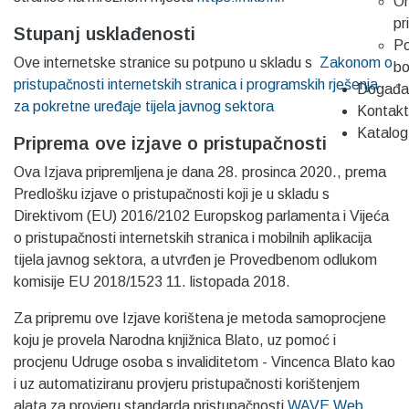
On
pr
Stupanj usklađenosti
Po
Ove internetske stranice su potpuno u skladu s
Zakonom o
b
pristupačnosti internetskih stranica i programskih rješenja
Događa
za pokretne uređaje tijela javnog sektora
Kontakt
Katalog
Priprema ove izjave o pristupačnosti
Ova Izjava pripremljena je dana 28. prosinca 2020., prema
Predlošku izjave o pristupačnosti koji je u skladu s
Direktivom (EU) 2016/2102 Europskog parlamenta i Vijeća
o pristupačnosti internetskih stranica i mobilnih aplikacija
tijela javnog sektora, a utvrđen je Provedbenom odlukom
komisije EU 2018/1523 11. listopada 2018.
Za pripremu ove Izjave korištena je metoda samoprocjene
koju je provela Narodna knjižnica Blato, uz pomoć i
procjenu Udruge osoba s invaliditetom - Vincenca Blato kao
i uz automatiziranu provjeru pristupačnosti korištenjem
alata za provjeru standarda pristupačnosti
WAVE Web