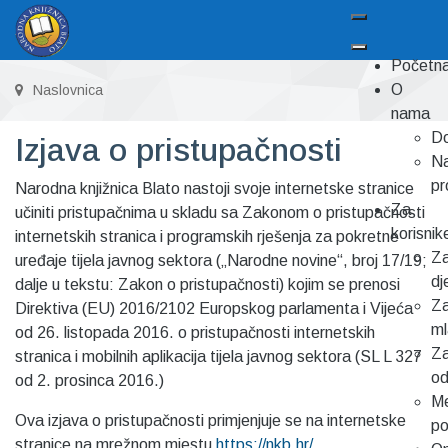
Početn
O
Naslovnica
nama
Do
Izjava o pristupačnosti
Na
pr
Narodna knjižnica Blato nastoji svoje internetske stranice
Za
učiniti pristupačnima u skladu sa Zakonom o pristupačnosti
korisnik
internetskih stranica i programskih rješenja za pokretne
Z
uređaje tijela javnog sektora („Narodne novine“, broj 17/19;
dj
dalje u tekstu: Zakon o pristupačnosti) kojim se prenosi
Z
Direktiva (EU) 2016/2102 Europskog parlamenta i Vijeća
m
od 26. listopada 2016. o pristupačnosti internetskih
Z
stranica i mobilnih aplikacija tijela javnog sektora (SL L 327
od
od 2. prosinca 2016.)
Me
Ova izjava o pristupačnosti primjenjuje se na internetske
p
stranice na mrežnom mjestu
https://nkb.hr/