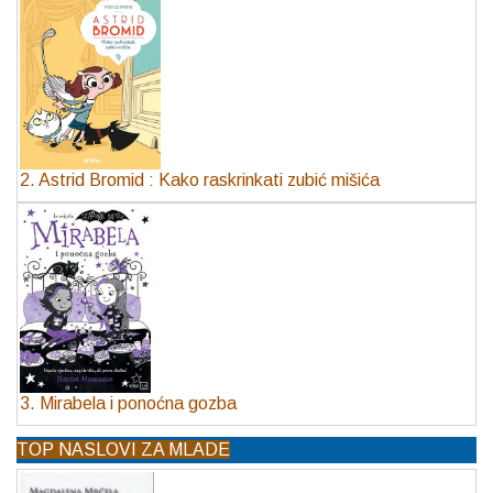
2. Astrid Bromid : Kako raskrinkati zubić mišića
3. Mirabela i ponoćna gozba
TOP NASLOVI ZA MLADE