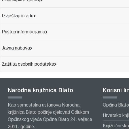
Izvještaji o radu
Pristup informacijama
Javna nabava
Zaštita osobnih podataka
Narodna knjižnica Blato
Korisni li
Kao samostalna ustanova Narodna
Općina Blato
knjižnica Blato počinje djelovati Odlukom
Hrvatsko knj
Općinskog vijeća Općine Blato 24. veljače
Knjižničarsk
2011. godine.