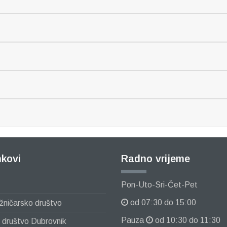
nkovi
Radno vrijeme
Pon-Uto-Sri-Čet-Pet
od 07:30 do 15:00
ižničarsko društvo
Pauza
od 10:30 do 11:30
o društvo Dubrovnik