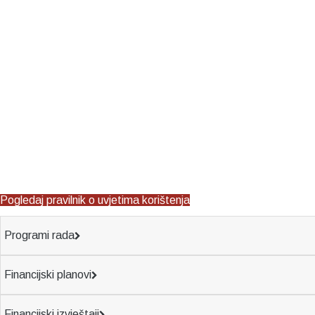
Pogledaj pravilnik o uvjetima korištenja
Programi rada
Financijski planovi
Financijski izvještaji