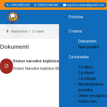
+38520851190
+385912882480
knjiznica.blato@gmail.com
Početna
O nama
Naslovnica
O nama
Dokumenti
Dokumenti
Naši projekti
Za korisnike
Statut narodne knjižnice Blato
Za djecu
Statut Narodne knjižnice Blato objavljen je u Službenom
Za mlade
Za odrasle
Međuknjižnična
posudba
Online pristupnic
Poklon bon